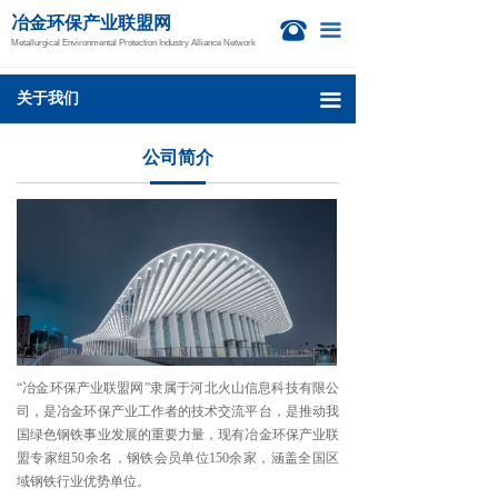
冶金环保产业联盟网
首页
公司简介
뀰
끀
Metallurgical Environmental Protection Industry Alliance Network
新闻资讯
企业信息
关于我们
끀
冶金活动
联系我们
公司简介
钙业中心
技术信息
项目信息
国际新闻
关于我们
“冶金环保产业联盟网”隶属于河北火山信息科技有限公
司，是冶金环保产业工作者的技术交流平台，是推动我
国绿色钢铁事业发展的重要力量，现有冶金环保产业联
盟专家组50余名，钢铁会员单位150余家，涵盖全国区
域钢铁行业优势单位。