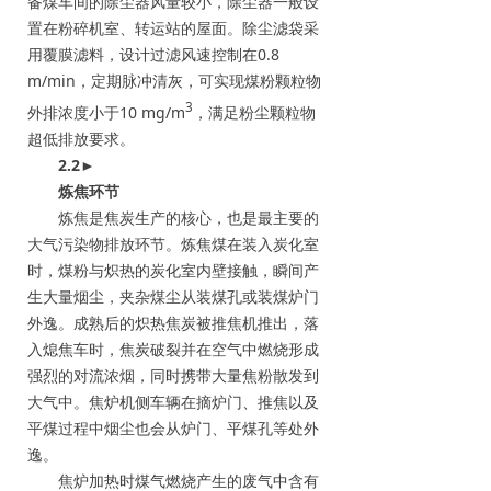
备煤车间的除尘器风量较小，除尘器一般设
置在粉碎机室、转运站的屋面。除尘滤袋采
用覆膜滤料，设计过滤风速控制在0.8
m/min，定期脉冲清灰，可实现煤粉颗粒物
3
外排浓度小于10 mg/m
，满足粉尘颗粒物
超低排放要求。
2.2
►
炼焦环节
炼焦是焦炭生产的核心，也是最主要的
大气污染物排放环节。炼焦煤在装入炭化室
时，煤粉与炽热的炭化室内壁接触，瞬间产
生大量烟尘，夹杂煤尘从装煤孔或装煤炉门
外逸。成熟后的炽热焦炭被推焦机推出，落
入熄焦车时，焦炭破裂并在空气中燃烧形成
强烈的对流浓烟，同时携带大量焦粉散发到
大气中。焦炉机侧车辆在摘炉门、推焦以及
平煤过程中烟尘也会从炉门、平煤孔等处外
逸。
焦炉加热时煤气燃烧产生的废气中含有