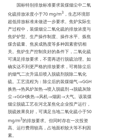
国标特别排放标准要求装煤烟尘中二氧
3
化硫排放浓度小于70 mg/m
，生态环境部
超低排放标准未做进一步要求。焦炉实际生
产过程中，装煤烟尘二氧化硫的排放浓度与
焦炉炉型、生产操作制度、操作水平、炼焦
煤含硫量、焦炭成熟度等多种因素密切相
关。焦炉生产控制良好的条件下，二氧化硫
可满足排放要求，不需再进行脱硫治理。如
确实达不到更严格的排放要求，可将除尘后
的烟气二次升温后喷入脱硫剂脱除二氧化
硫。工艺流程为：除尘后的装煤烟气→GGH
换热→热风炉加热→喷入脱硫剂→脱硫灰除
尘→GGH换热→风机→烟囱→大气。该装煤
烟尘脱硫工艺在河北某焦化企业投产运行，
脱硫效果良好，可满足当地二氧化硫小于50
3
mg/m
的排放要求。但同时存在一次投资
高、运行费用较高，占地面积较大等不利因
素。