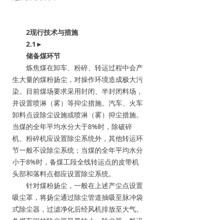
2现行技术与措施
2.1
►
储备煤环节
炼焦煤在卸车、粉碎、转运过程中会产
生大量的煤粉扬尘，对操作环境造成极大污
染。目前煤场要求采用封闭、半封闭料场，
并设置喷淋（雾）等抑尘措施。汽车、火车
卸料点设除尘设施或喷淋（雾）抑尘措施。
当煤的全年平均水分大于8%时，除破碎
机、粉碎机应设置除尘系统外，其他转运环
节一般不设除尘系统；当煤的全年平均水分
小于8%时，备煤工段全线转运点的皮带机
头部和落料点都应设置除尘系统。
针对煤粉扬尘，一般在上述产尘点设置
吸尘罩，将扬尘通过除尘管道抽吸至脉冲袋
式除尘器，过滤净化后经风机排放至大气。