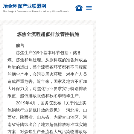
冶金环保产业联盟网
首页
뀰
끀
Metallurgical Environmental Protection Industry Alliance Network
新闻资讯
冶金活动
炼焦全流程超低排放管控措施
前言
钙业中心
炼焦生产的3个基本环节包括：储备
煤、炼焦和焦处理。从原料煤的准备到成品
技术信息
焦炭的运出，整个流程各环节都有不同程度
项目信息
的烟尘产生，会污染周边环境，对生产人员
造成严重危害。近年来，国家及地方不断加
国际新闻
大环保力度，对焦化行业要求实行特别排放
限值、超低排放限值和秋冬季错峰生产。
关于我们
2019年4月，国务院发布《关于推进实
施钢铁行业超低排放的意见》，河北省、山
西省、陕西省、山东省、内蒙古自治区、河
南省等陆续出台了地方超低排放标准或实施
方案，对炼焦生产全流程大气污染物排放标