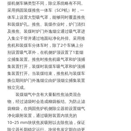
据机侧车辆类型不同，除尘系统略有不同。
采用捣固装煤推焦一体车（SCP机）时，一
体车上设置大型吸气罩，能够同时覆盖推焦
和装煤炉孔。推焦、装煤作业时，炉门清扫
及推焦、装煤时炉门外逸烟尘通过吸气罩进
入集尘干管并通过地面站净化外排。采用推
焦机和装煤车分体车时，除了2个车辆上分
别设置吸气罩外，在机侧炉顶设置了1套烟
尘捕集装置。推焦时推焦机吸气罩和炉顶捕
集装置打开，装煤时装煤车吸气罩和炉顶捕
集装置打开。当装煤结束，推焦机与装煤车
换位期间炉门外逸烟尘由炉顶烟尘捕集装置
独立完成。
装煤烟气中含有大量黏性焦油类混合
物，经过滤袋时会造成糊袋板结。为防止滤
袋糊袋，在捣固焦炉机侧除尘器前设置烟气
净化吸附装置，通过吸附装置内填充的
10~25 mm块状焦炭吸附以去除焦油，保证
除尘器长期稳定运行。块状焦炭定期自动更