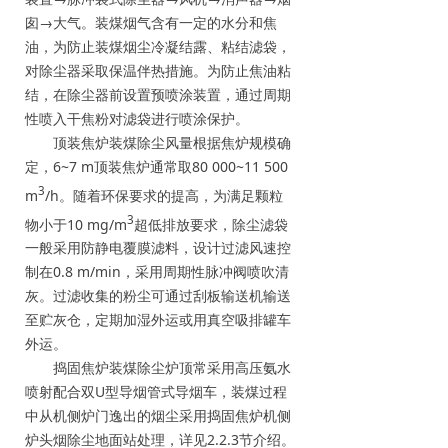
囱→大气。装煤烟气含有一定的水分和焦
油，为防止装煤烟尘冷凝结露、粘结滤袋，
对除尘器采取保温伴热措施。为防止焦油粘
结，在除尘器前设置预喷涂装置，通过周期
性喷入干焦粉对滤袋进行喷涂保护。
顶装焦炉装煤除尘风量根据焦炉规模确
定，6~7 m顶装焦炉通常取80 000~11 500
3
m
/h。随着环保要求的提高，为满足颗粒
3
物小于10 mg/m
超低排放要求，除尘滤袋
一般采用防静电覆膜滤料，设计过滤风速控
制在0.8 m/min，采用周期性脉冲阀喷吹清
灰。过滤收集的粉尘可通过刮板输送机输送
至贮灰仓，定期加湿外运或用真空吸排罐车
外运。
捣固焦炉装煤除尘炉顶常采用高压氨水
喷射配合双U型导烟管式导烟车，装煤过程
中从机侧炉门逸出的烟尘采用捣固焦炉机侧
炉头烟除尘地面站处理，详见2.2.3节介绍。