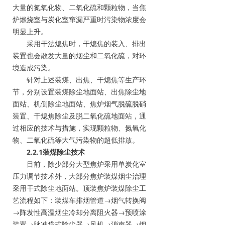
大量的氮氧化物、二氧化硫和颗粒物，当焦
炉燃烧室与炭化室窜漏严重时污染物浓度会
明显上升。
采用干法熄焦时，干熄焦的装入、排出
装置也会散发大量的烟尘和二氧化硫，对环
境造成污染。
针对上述装煤、出焦、干熄焦等生产环
节，分别设置装煤除尘地面站、出焦除尘地
面站、机侧除尘地面站、焦炉烟气脱硫脱硝
装置、干熄焦除尘及脱二氧化硫地面站，通
过相应的技术与措施，实现颗粒物、氮氧化
物、二氧化硫等大气污染物的超低排放。
2.2.1装煤除尘技术
目前，除少部分大型焦炉采用单炭化室
压力调节技术外，大部分焦炉装煤烟尘治理
采用干式除尘地面站。顶装焦炉装煤除尘工
艺流程如下：装煤车排烟管道→烟气转换阀
→阵发性高温烟尘冷却分离阻火器→预喷涂
装置→脉冲袋式除尘器→风机→消声器→烟