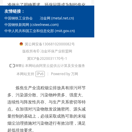
准做出了明确要求。环保问题成为制约焦化
友情链接：
企业能否正常、连续、稳定生产的关键因
冶金网 (metal.net.cn)
素。国家及部分地方炼焦生产大气污染物排
中国钢铁工业协会
中国钢铁新闻网 (csteelnews.com)
放标准见表1。
中华人民共和国工业和信息化部 (miit.gov.cn)
表1 国家及部分地方炼焦生产大气污染物排
冀公网安备13068102000082号
放标准
版权所有© 冶金环保产业联盟网
冀ICP备2020031170号-1
本网站由阿里云提供云计算及安全服务
本网站支持
IPv6
Powered by 万网
炼焦生产全流程烟尘排放具有排污环节
多、污染源分散、污染物种类多、强度大、
连续性与阵发性共存、与生产关系密切等特
点。在加强对污染物散发设施密闭、源头减
量控制的基础上，必须采取成熟可靠的末端
烟尘治理措施对污染物进行有效治理，满足
超低排放要求。