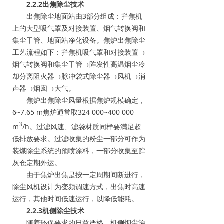
2.2.2出焦除尘技术
出焦除尘地面站由3部分组成：拦焦机
上的大型吸气罩及对接装置、烟气转换阀和
集尘干管、地面站净化设备。焦炉出焦除尘
工艺流程如下：拦焦机吸气罩和对接装置→
烟气转换阀和集尘干管→阵发性高温烟尘冷
却分离阻火器→脉冲袋式除尘器→风机→消
声器→烟囱→大气。
焦炉出焦除尘风量根据焦炉规模确定，
6~7.65 m焦炉通常取324 000~400 000
3
m
/h。过滤风速、滤袋材质同样要满足超
低排放要求。过滤收集的粉尘一部分可作为
装煤除尘系统的预喷涂料，一部分收集至贮
灰仓定期外运。
由于焦炉出焦是按一定周期间断进行，
除尘风机设计为变频调速方式，出焦时高速
运行，其他时间低速运行，以降低能耗。
2.2.3机侧除尘技术
随着环保要求的日益严格，机侧烟尘治