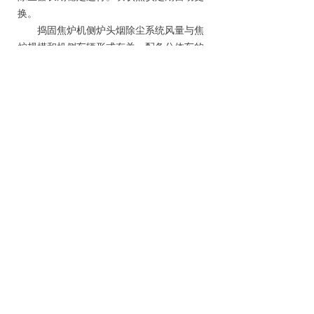
换。
捣固焦炉机侧炉头烟除尘系统风量与焦
炉规模和机侧车辆形式有关，配备分体车的
5.5~6.78 m捣固焦炉除尘风量通常取220
3
000~260 000 m
/h，配备SCP机时风量可
3
减少30 000~40 000 m
/h。除尘器过滤风
速、滤袋材质要求与装煤、出焦除尘系统相
同，过滤风速不大于0.8 m/min。
2.2.4焦炉烟气脱硫脱硝技术
自2015年国内首套焦炉烟气脱硫脱硝装
置投产以来，焦化行业内经历了很长一段时
间焦炉烟气脱硫脱硝工艺选择期。经过4~5
年的工业化应用检验和淘汰，目前被业界接
受的技术主要是干法/半干法脱硫+布袋除尘
+中低温SCR脱硝技术和活性焦脱硫脱硝技
术。
干法/半干法脱硫+布袋除尘+中低温
SCR脱硝技术采用钠基脱硫剂，先进行高效