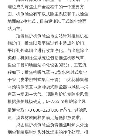
理也成为炼焦生产全流程中的一个重要方
面。机侧除尘有车载式除尘系统和干式除尘
地面站2种方式，目前逐渐以干式除尘地面
站为主。
顶装焦炉机侧除尘地面站针对推焦机在
摘炉门、推焦以及平煤过程中造成的炉门、
平煤孔外逸烟尘进行收集净化。与出焦除尘
类似，机侧除尘系统也包括推焦机吸气罩、
集尘干管和地面站净化设备3部分，工艺流
程如下：推焦机吸气罩→U型水密封式集尘
干管（皮带密封式集尘干管）→火花捕集器
→预喷涂装置→脉冲袋式除尘器→风机→消
声器→烟囱→大气。顶装焦炉机侧除尘风量
根据焦炉规模确定，6~7.65 m焦炉除尘风
3
量通常取170 000~220 000 m
/h。过滤风
速、滤袋材质同样要满足超低排放要求。
捣固焦炉机侧除尘负责推焦时炉头外逸
烟尘和装煤时炉头外逸烟尘的净化处理。根