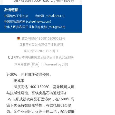
该区域温度1000-1050℃，物料颗粒冲
击与热应力交替作用。建议采用致密粘土砖
友情链接：
或高强吊挂砖，配合钢纤维增强浇注料进行
冶金网 (metal.net.cn)
中国钢铁工业协会
整体浇筑。某案例中，采用二级高强吊挂砖
中国钢铁新闻网 (csteelnews.com)
配合磷酸盐结合浇注料，使炉壳温度稳定在
中华人民共和国工业和信息化部 (miit.gov.cn)
350℃以下，抗剥落寿命延长至18个月。
过渡带
冀公网安备13068102000082号
温度波动区间1200-1300℃，需重点考
版权所有© 冶金环保产业联盟网
虑热震稳定性。B-HM55莫来石砖因其热膨
冀ICP备2020031170号-1
胀系数低、抗热震次数超过50次，成为该区
本网站由阿里云提供云计算及安全服务
域首选。某项目在过渡带设置3条凸起扬料
本网站支持
IPv6
Powered by 万网
带，采用同材质预制块，使物料翻转效率提
升30%，同时减少砖缝侵蚀。
烧成带
温度高达1400-1500℃，需兼顾耐火度
与抗碱性腐蚀。富镁尖晶石砖通过添加
Fe₂O₃形成镁铁尖晶石固溶体，在1500℃高
温下仍保持微膨胀特性，有效抵抗CaO侵
蚀。某企业采用无火泥干砌工艺，配合锁缝