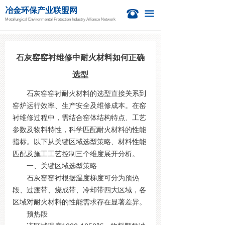
冶金环保产业联盟网
首页
뀰
끀
Metallurgical Environmental Protection Industry Alliance Network
新闻资讯
冶金活动
石灰窑窑衬维修中耐火材料如何正确
选型
钙业中心
石灰窑窑衬耐火材料的选型直接关系到
技术信息
窑炉运行效率、生产安全及维修成本。在窑
衬维修过程中，需结合窑体结构特点、工艺
项目信息
参数及物料特性，科学匹配耐火材料的性能
指标。以下从关键区域选型策略、材料性能
国际新闻
匹配及施工工艺控制三个维度展开分析。
一、关键区域选型策略
关于我们
石灰窑窑衬根据温度梯度可分为预热
段、过渡带、烧成带、冷却带四大区域，各
区域对耐火材料的性能需求存在显著差异。
预热段