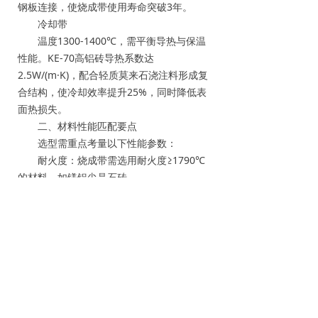
钢板连接，使烧成带使用寿命突破3年。
冷却带
温度1300-1400℃，需平衡导热与保温
性能。KE-70高铝砖导热系数达
2.5W/(m·K)，配合轻质莫来石浇注料形成复
合结构，使冷却效率提升25%，同时降低表
面热损失。
二、材料性能匹配要点
选型需重点考量以下性能参数：
耐火度：烧成带需选用耐火度≥1790℃
的材料，如镁铝尖晶石砖
抗热震性：过渡带材料需满足
ΔT≥300℃/次热震循环
抗碱性：烧成带材料CaO侵蚀速率应
≤0.5mm/年
机械强度：预热段材料常温耐压强度需
≥80MPa
三、施工工艺控制要点
砌筑方式：烧成带采用无火泥干砌+钢