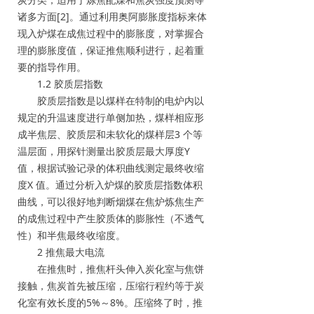
诸多方面[2]。通过利用奥阿膨胀度指标来体
现入炉煤在成焦过程中的膨胀度，对掌握合
理的膨胀度值，保证推焦顺利进行，起着重
要的指导作用。
1.2 胶质层指数
胶质层指数是以煤样在特制的电炉内以
规定的升温速度进行单侧加热，煤样相应形
成半焦层、胶质层和未软化的煤样层3 个等
温层面，用探针测量出胶质层最大厚度Y
值，根据试验记录的体积曲线测定最终收缩
度X 值。通过分析入炉煤的胶质层指数体积
曲线，可以很好地判断烟煤在焦炉炼焦生产
的成焦过程中产生胶质体的膨胀性（不透气
性）和半焦最终收缩度。
2 推焦最大电流
在推焦时，推焦杆头伸入炭化室与焦饼
接触，焦炭首先被压缩，压缩行程约等于炭
化室有效长度的5%～8%。压缩终了时，推