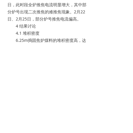
日，此时段全炉推焦电流明显增大，其中部
分炉号出现二次推焦的难推焦现象。2月22
日、2月25日，部分炉号推焦电流偏高。
4 结果讨论
4.1 堆积密度
6.25m捣固焦炉煤料的堆积密度高，达
到1130 kg/m3，堆积密度高，煤粒间的间
隙减小，胶质体易于填满空隙，气体不易析
出，胶质体的膨胀性相应提高，同时降低了
半焦收缩度[4]，造成推焦电流增大。不同煤
种煤热解过程中产生的膨胀压力不同，特别
是瘦型焦煤、主焦煤、肥煤的含量对膨胀压
力的影响很大。在保障焦炭质量的前提下，
优化配煤结构，增加低变质煤类的配入比
例，增大焦饼收缩度，降低膨胀压力[5]。
4.2 推焦电流与奥阿膨胀度、收缩度的
关系
通过对12月份和2月份推焦电流数值与
入炉煤的奥阿膨胀度、收缩度进行分析，可