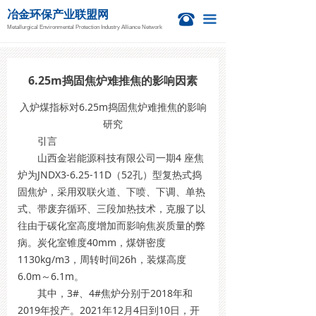
冶金环保产业联盟网
首页
뀰
끀
Metallurgical Environmental Protection Industry Alliance Network
新闻资讯
冶金活动
6.25m捣固焦炉难推焦的影响因素
入炉煤指标对6.25m捣固焦炉难推焦的影响
钙业中心
研究
引言
技术信息
山西金岩能源科技有限公司一期4 座焦
项目信息
炉为JNDX3-6.25-11D（52孔）型复热式捣
固焦炉，采用双联火道、下喷、下调、单热
国际新闻
式、带废弃循环、三段加热技术，克服了以
往由于碳化室高度增加而影响焦炭质量的弊
关于我们
病。炭化室锥度40mm，煤饼密度
1130kg/m3，周转时间26h，装煤高度
6.0m～6.1m。
其中，3#、4#焦炉分别于2018年和
2019年投产。2021年12月4日到10日，开