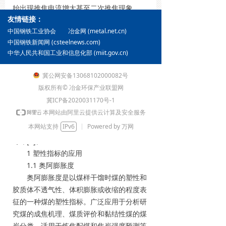
始出现推焦电流增大甚至二次推焦现象，
友情链接：
2022年2月份，出现部分炉号推焦电流增大
冶金网 (metal.net.cn)
的现象。经检验出炉焦炭成分，平均挥发分
中国钢铁工业协会
中国钢铁新闻网 (csteelnews.com)
（Vdaf/%）为1.08%，成熟度良好，无生焦
中华人民共和国工业和信息化部 (miit.gov.cn)
或过火焦情况，且焦炭粒度均匀。奥阿膨胀
度、胶质层、挥发分等项目测定结果显示，
冀公网安备13068102000082号
入炉煤存在膨胀压力大，收缩度低的情况，
版权所有© 冶金环保产业联盟网
是导致推焦电流增大的直接原因。推焦电流
冀ICP备2020031170号-1
增大和二次推焦会对炉体、炉头造成损伤，
本网站由阿里云提供云计算及安全服务
在二次推焦过程中还存在安全隐患，不仅会
本网站支持
IPv6
Powered by 万网
打乱正常的生产秩序，还会影响焦炉的使用
寿命[1]。
1 塑性指标的应用
1.1 奥阿膨胀度
奥阿膨胀度是以煤样干馏时煤的塑性和
胶质体不透气性、体积膨胀或收缩的程度表
征的一种煤的塑性指标。广泛应用于分析研
究煤的成焦机理、煤质评价和黏结性煤的煤
炭分类，适用于炼焦配煤和焦炭强度预测等