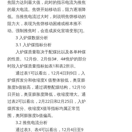
焦阻力达到最大值，此时的指示电流为推焦
的最大电流。焦饼开始移动后，阻力逐渐降
低。当推焦电流过大时，则说明焦饼移动的
阻力大，表现为焦饼移动困难或根本推不
动。强制推焦时，会造成炭化室墙变形[3]。
3 入炉煤数据分析
3.1 入炉煤指标分析
入炉煤质量取决于配煤比以及各单种煤
的性质。12月份、2月份3#、4#焦炉的部分
时段入炉煤质量指标如表1和表2所示。
通过表1可以看出，12月4日到9日，入
炉煤挥发分和收缩度X 值整体较低，奥亚膨
胀度b值较高，通过调整配煤结构，12月10
日开始，奥亚膨胀度降低，收缩度增大。通
过表2可以看出，2月22日和2月25日，入炉
煤挥发分、收缩度X值等指标均属正常范
围，奥阿膨胀度b值偏高。
3.2 推焦电流分析
通过表3、表4可以看出，12月4日至9