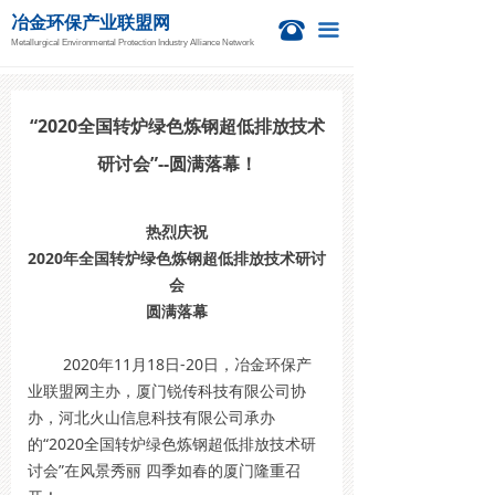
冶金环保产业联盟网
首页
뀰
끀
Metallurgical Environmental Protection Industry Alliance Network
新闻资讯
冶金活动
“2020全国转炉绿色炼钢超低排放技术
研讨会”--圆满落幕！
钙业中心
技术信息
热烈庆祝
2020年全国转炉绿色炼钢超低排放技术研讨
项目信息
会
圆满落幕
国际新闻
2020年11月18日-20日，冶金环保产
关于我们
业联盟网主办，厦门锐传科技有限公司协
办，河北火山信息科技有限公司承办
的“2020全国转炉绿色炼钢超低排放技术研
讨会”在风景秀丽 四季如春的厦门隆重召